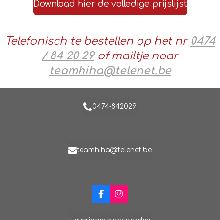
Download hier de volledige prijslijst
Telefonisch te bestellen op het nr
0474
/ 84 20 29
of mailtje naar
teamhiha@telenet.be
0474-842029
teamhiha@telenet.be
F
I
a
n
c
s