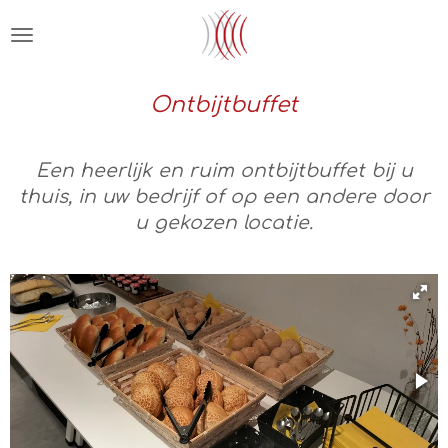
Ga
direct
naar
de
Ontbijtbuffet
hoofdinhoud
Een heerlijk en ruim ontbijtbuffet bij u
thuis, in uw bedrijf of op een andere door
u gekozen locatie.