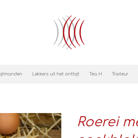
ijtmanden
Lekkers uit het ontbijt
Tea H
Traiteur
Roerei m