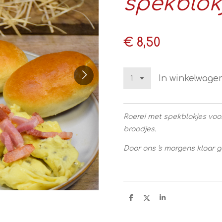
spekblok
€ 8,50
In winkelwage
Roerei met spekblokjes voo
broodjes.
Door ons 's morgens klaar 
D
D
S
e
e
h
l
e
a
e
l
r