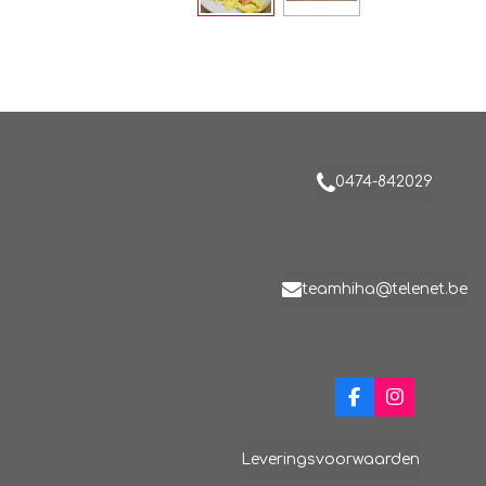
0474-842029
teamhiha@telenet.be
F
I
a
n
c
s
e
t
Leveringsvoorwaarden
b
a