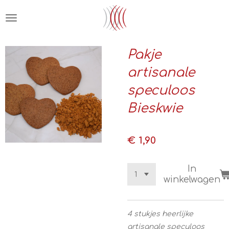
Ga
direct
naar
de
Pakje
hoofdinhoud
artisanale
speculoos
Bieskwie
€ 1,90
In
winkelwagen
4 stukjes heerlijke
artisanale speculoos