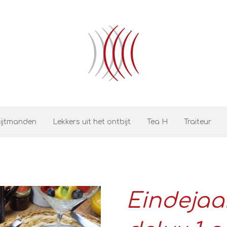
ijtmanden
Lekkers uit het ontbijt
Tea H
Traiteur
Eindejaa