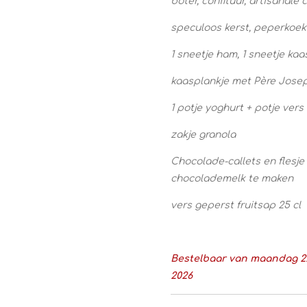
boter, confituur, artisanal
speculoos kerst, peperkoek
1 sneetje ham, 1 sneetje kaa
kaasplankje met Père Jose
1 potje yoghurt + potje vers 
zakje granola
Chocolade-callets en flesje 
chocolademelk te maken
vers geperst fruitsap 25 cl
Bestelbaar van maandag 22
2026