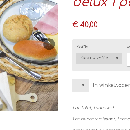
delux 1 p
€ 40,00
Koffie
V
In winkelwage
1 pistolet, 1 sandwich
1 hazelnootcroissant, 1 cho