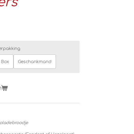
ers
erpakking
Box
Geschankmand
n
coladebroodje