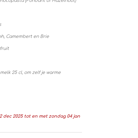
e chocopasta (Fondant of Hazelnoot)
s
ph, Camembert en Brie
fruit
melk 25 cl, om zelf je warme
 dec 2025 tot en met zondag 04 jan