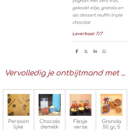
yoghurt met vers fruit,
gekookt eitje, granola en
als dessert muffin triple
chocolat
Leverbaar 7/7
D
D
S
D
e
e
h
e
l
e
a
l
e
l
r
e
n
e
n
Vervolledig je ontbijtmand met ...
Persoon
Chocola
Flesje
Granola
lijke
demelk
verse
50 gr, 5