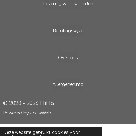
Leveringsvoorwaarden
e
t
b
a
o
g
o
r
k
a
m
Betalingswijze
Over ons
Allergeneninfo
© 2020 - 2026 HiHa
Powered by
JouwWeb
Deze website gebruikt cookies voor