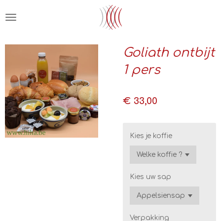
Ga
direct
naar
de
Goliath ontbijt
hoofdinhoud
1 pers
€ 33,00
Kies je koffie
Kies uw sap
Verpakking